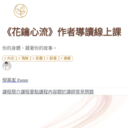
《花鑰心流》作者導讀線上課
你的身體，藏著你的故事。
#
內在
#
情緒
#
身體
#
創傷
#
療癒
倪英渱 Pagge
課程簡介
課程要點
課程內容
關於講師
常見問題