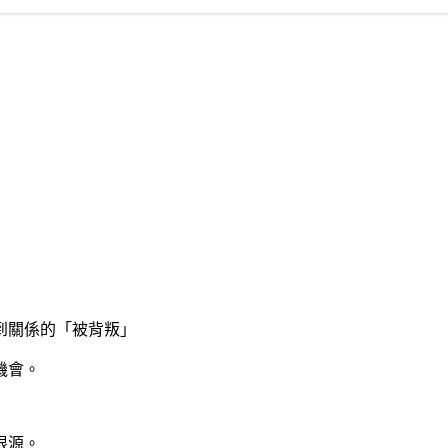
到關係的「被背叛」
機會。
根源。